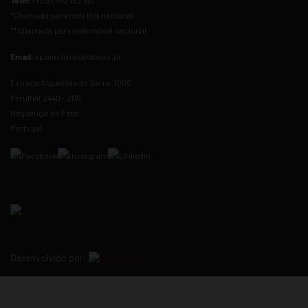
Telm:
(+351) 912 152 410
**
*Chamada para rede fixa nacional
**Chamada para rede
móvel
nacional
Email:
apoiocliente@atwoo.pt
Estrada Alqueidão da Serra, 1005
Perulhal 2440 - 206
Reguengo do Fétal
Portugal
Desenvolvido por: