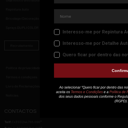
Seja nosso distribuidor
Repintura Auto
Bricolage/Decoração
Sprays DUPLI COLOR
Recrutamento
Política de privacidade
Termos e condiçoes
Livro de Reclamações
Notícias
CONTACTOS
Telf:
(+351) 244 765 096*