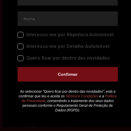
BETUME METAL ALTA TEMPERATURA: O MELHOR PARA REPAROS
ANTES DE PINTAR A PÓ
VER MAIS
2023-04-19
COMO PREPARAR A CARROÇARIA ANTES DE PINTAR
VER MAIS
2023-04-06
PPF OU TRATAMENTO CERÂMICO: QUAL OFERECE A MELHOR
PROTEÇÃO PARA A PINTURA DO SEU CARRO?
VER MAIS
2023-03-24
Q1®: A ESCOLHA QUE JÁ É UMA TENDÊNCIA NO MERCADO DE
REPARAÇÃO E PINTURA AUTOMÓVEL