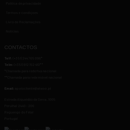
Política de privacidade
Termos e condiçoes
Livro de Reclamações
Notícias
CONTACTOS
Telf:
(+351) 244 765 096*
Telm:
(+351) 912 152 410
**
*Chamada para rede fixa nacional
**Chamada para rede
móvel
nacional
Email:
apoiocliente@atwoo.pt
Estrada Alqueidão da Serra, 1005
Perulhal 2440 - 206
Reguengo do Fétal
Portugal