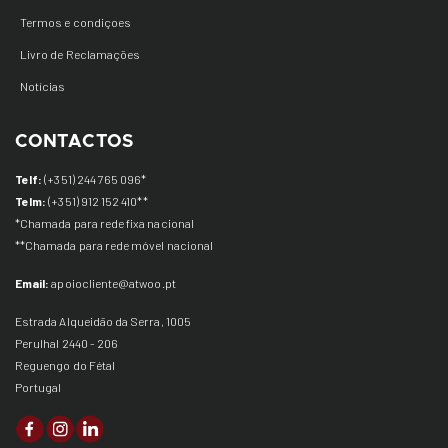
Termos e condiçoes
Livro de Reclamações
Notícias
CONTACTOS
Telf:
(+351) 244 765 096*
Telm:
(+351) 912 152 410
**
*Chamada para rede fixa nacional
**Chamada para rede
móvel
nacional
Email:
apoiocliente@atwoo.pt
Estrada Alqueidão da Serra, 1005
Perulhal 2440 - 206
Reguengo do Fétal
Portugal