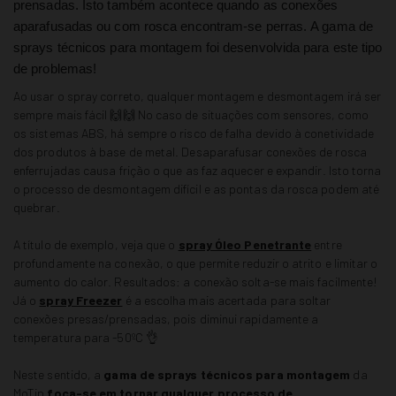
prensadas. Isto também acontece quando as conexões
aparafusadas ou com rosca encontram-se perras. A gama de
sprays técnicos para montagem foi desenvolvida para este tipo
de problemas!
Ao usar o spray correto, qualquer montagem e desmontagem irá ser
sempre mais fácil 🙌🙌 No caso de situações com sensores, como
os sistemas ABS, há sempre o risco de falha devido à conetividade
dos produtos à base de metal. Desaparafusar conexões de rosca
enferrujadas causa frição o que as faz aquecer e expandir. Isto torna
o processo de desmontagem difícil e as pontas da rosca podem até
quebrar.
A título de exemplo, veja que o
spray Óleo Penetrante
entre
profundamente na conexão, o que permite reduzir o atrito e limitar o
aumento do calor. Resultados: a conexão solta-se mais facilmente!
Já o
spray Freezer
é a escolha mais acertada para soltar
conexões presas/prensadas, pois diminui rapidamente a
temperatura para -50ºC 👌
Neste sentido, a
gama de sprays técnicos para montagem
da
MoTip
foca-se em tornar qualquer processo de