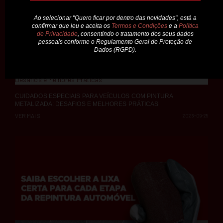
PRECISÃO E QUALIDADE PARA A REPINTURA E DETALHE
AUTOMÓVEL: AS FITAS HPX
VER MAIS
2023-10-02
CUIDADOS ESPECIAIS PARA VEÍCULOS COM PINTURA
METALIZADA: DESAFIOS E MELHORES PRÁTICAS
VER MAIS
2023-09-25