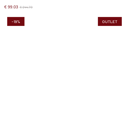
€ 99.03
€ 244.70
-19%
OUTLET