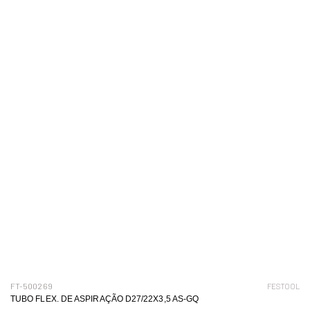
FT-500269
FESTOOL
TUBO FLEX. DE ASPIRAÇÃO D27/22X3,5 AS-GQ