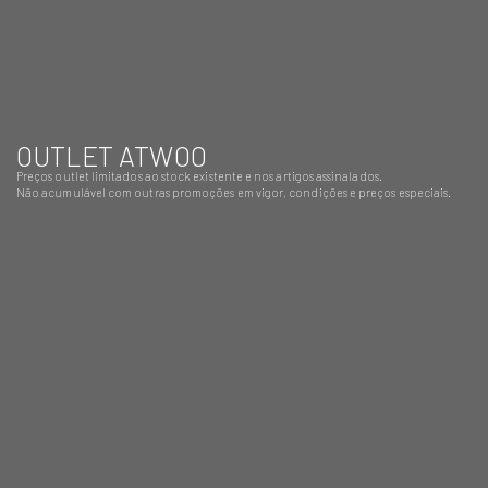
OUTLET ATWOO
Preços outlet limitados ao stock existente e nos artigos assinalados.
Não acumulável com outras promoções em vigor, condições e preços especiais.