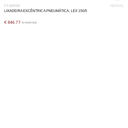
FT-691138
FESTOOL
LIXADEIRA EXCÊNTRICA PNEUMÁTICA, LEX 150/5
€ 846.77
€ 1 047.59
-19%
OUTLET