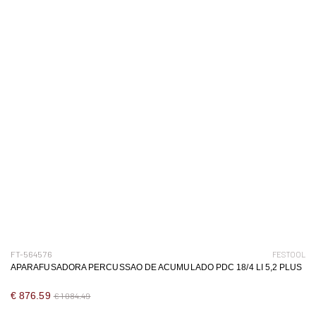
FT-564576
FESTOOL
APARAFUSADORA PERCUSSAO DE ACUMULADO PDC 18/4 LI 5,2 PLUS
€ 876.59
€ 1 084.49