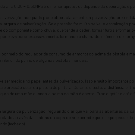
 do ar a 0,35～0,50MPa é o melhor ajuste , ou depende da depuração e pu
pulverização adequada pode obter, claramente, a pulverização pretendid
a largura de pulverização. Se a pressão for muito baixa, a atomização pod
cie do componente como chuva, que tende a ceder, formar furos e formar b
a, pode evaporar excessivamente, formando o chamado fenômeno de spra
do por meio do regulador de consumo de ar montado acima da pistola e m
 inferior do punho de algumas pistolas manuais.
ve ser medida no papel antes da pulverização. Isso é muito importante p
 e pressão de ar da pistola de pintura. Durante o teste, a distância entre
ura de uma mão quando a palma da mão é aberta. Puxe o gatilho até o fi
 a largura da pulverização, regulando o ar que vai para as aberturas da ca
rolado através das saídas da capa de ar e permite que o leque passe de j
ndo (fechado).