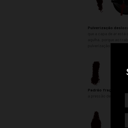
Pulverização desloc
que a capa de ar está 
agulha, porque ao tra
pulverização não é uni
Padrão fragmentado
a pressão de ar e aume