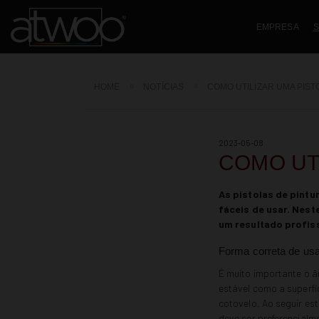
EMPRESA
S
HOME
NOTÍCIAS
COMO UTILIZAR UMA PIST
2023-05-08
COMO UT
As pistolas de pintu
fáceis de usar. Nest
um resultado profiss
Forma correta de usa
É muito importante o â
estável como a superfíc
cotovelo. Ao seguir es
deve ser preferencialme