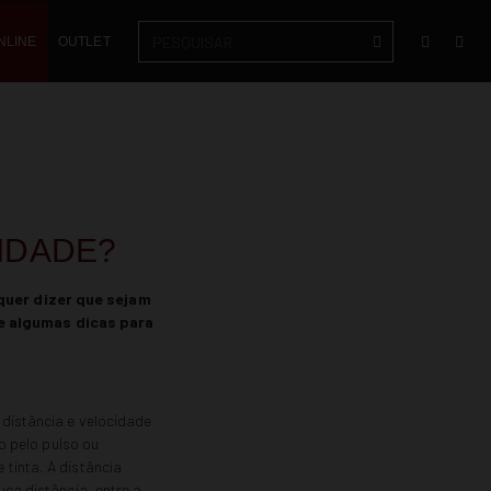
NLINE
OUTLET
IDADE?
 quer dizer que sejam
 e algumas dicas para
 distância e velocidade
co pelo pulso ou
tinta. A distância
uca distância, entre a