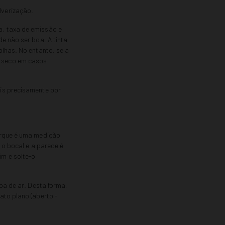
lverização.
a, taxa de emissão e
e não ser boa. A tinta
olhas. No entanto, se a
y seco em casos
ais precisamente por
orque é uma medição
 o bocal e a parede é
m e solte-o
pa de ar. Desta forma,
ato plano (aberto -