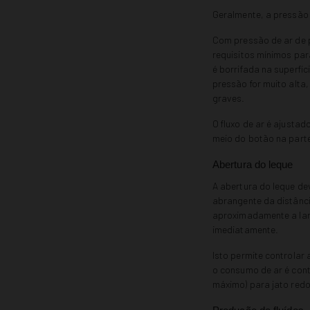
Geralmente, a pressão
Com pressão de ar de 
requisitos mínimos par
é borrifada na superfí
pressão for muito alt
graves.
O fluxo de ar é ajusta
meio do botão na parte
Abertura do leque
A abertura do leque de
abrangente da distância
aproximadamente a larg
imediatamente.
Isto permite controlar
o consumo de ar é cont
máximo) para jato redo