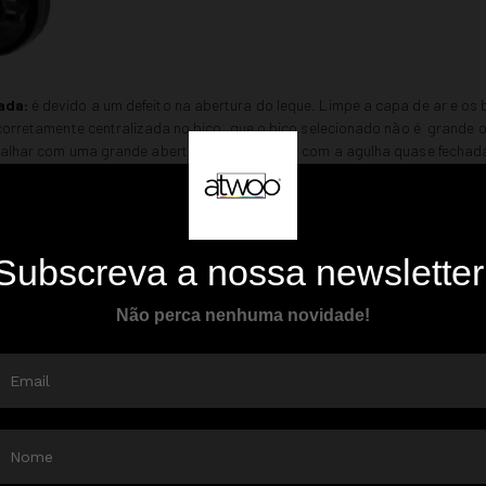
ada:
é devido a um defeito na abertura do leque. Limpe a capa de ar e os b
corretamente centralizada no bico, que o bico selecionado não é grande o 
balhar com uma grande abertura da agulha ou com a agulha quase fechada
forme em todas as direções.
:
a pressão de ar (bar) é muito elevada nas saídas: rode o leque no sentid
ntar a saída de tinta.