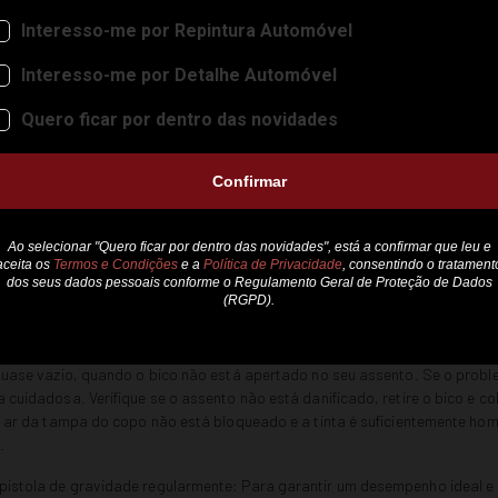
espesso ao centro:
este é o inverso do problema anterior: a saída de ti
lecionada: aumente a pressão de ar de pulverização e reduzir a saída de ti
ão intermitente:
Uma entrada de ar no circuito de pintura cria um padr
 quase vazio, quando o bico não está apertado no seu assento. Se o probl
a cuidadosa. Verifique se o assento não está danificado, retire o bico e 
e ar da tampa do copo não está bloqueado e a tinta é suficientemente homog
.
istola de gravidade regularmente: Para garantir um desempenho ideal e u