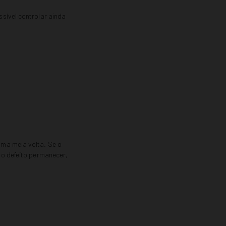
sível controlar ainda
uma meia volta. Se o
 o defeito permanecer,