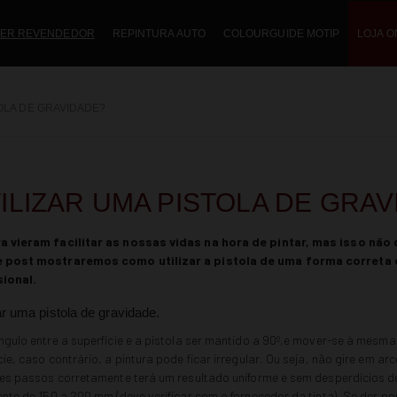
ER REVENDEDOR
REPINTURA AUTO
COLOURGUIDE MOTIP
LOJA O
OLA DE GRAVIDADE?
ILIZAR UMA PISTOLA DE GRAV
ra vieram facilitar as nossas vidas na hora de pintar, mas isso não
e post mostraremos como utilizar a pistola de uma forma correta
ional.
r uma pistola de gravidade.
ngulo entre a superfície e a pistola ser mantido a 90º,e mover-se à mesma
ie, caso contrário, a pintura pode ficar irregular. Ou seja, não gire em ar
tes passos corretamente terá um resultado uniforme e sem desperdícios de 
nte de 150 a 200 mm (deve verificar com o fornecedor da tinta). Se der po