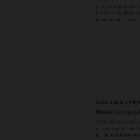
pistola e a superfície,
Caso der uma distância
no ar também é longo.
Como ajustar a minha
Pressão do ar de pul
A escolha da pressão de
diluente (rápido, lento
líquido, e ao mesmo tem