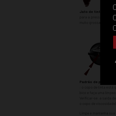
Jato de tinta muito 
para a pressão de ar se
muito grossa.
Padrão de pulverizaç
: o copo de tinta está
bico e faça uma limpez
Verificar-se: a saída d
o copo de viscosidade)
Limpe e mantenha sua p