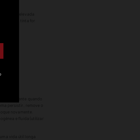
nta é muito elevada
nta, se a tinta for
ão intermitente quando
ema persistir, remove o
coloque novamente.
énea e fluida (utilizar
ma vida útil longa