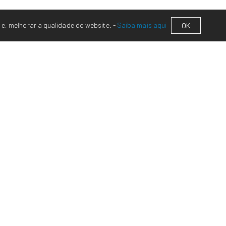
 e, melhorar a qualidade do website. -
Saiba mais aqui
OK
engordurante 350 da Chamäleon
5%) - em 100 partes de betume, adicionar 2-3 partes