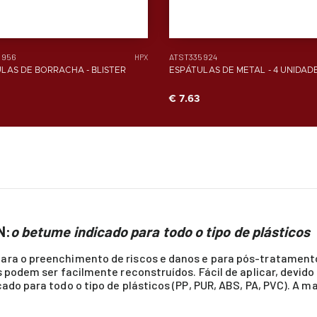
5956
ATST335924
HPX
LAS DE BORRACHA - BLISTER
ESPÁTULAS DE METAL - 4 UNIDAD
€ 7.63
N:
o betume indicado para todo o tipo de plásticos
ara o preenchimento de riscos e danos e para pós-tratamento
s podem ser facilmente reconstruídos. Fácil de aplicar, devido
cado para todo o tipo de plásticos (PP, PUR, ABS, PA, PVC). A