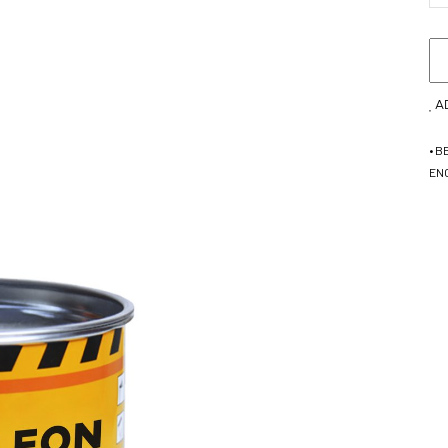
A
• 
EN