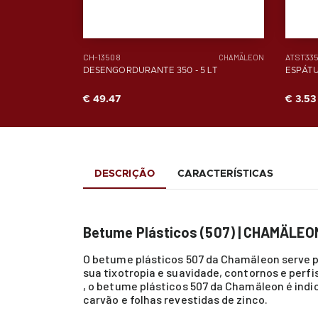
CH-13508
ATST33
CHAMÄLEON
DESENGORDURANTE 350 - 5 LT
ESPÁTU
€ 49.47
€ 3.53
DESCRIÇÃO
CARACTERÍSTICAS
Betume Plásticos (507) | CHAMÄLEO
O betume plásticos 507 da Chamäleon serve p
sua tixotropia e suavidade, contornos e perfi
, o betume plásticos 507 da Chamäleon é indi
carvão e folhas revestidas de zinco.