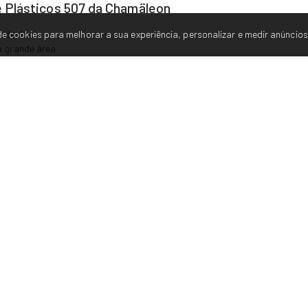
 Plásticos 507 da Chamäleon
e cookies para melhorar a sua experiência, personalizar e medir anúncios
 aderência
ma grande área
nchimento micro-finas.
solventes, água, sal de degelo.
 da Chamäleon
livre de ferrugem, gordura e deve ser lixada. Aconselhamos a utilizar o
Des
 com a quantidade correspondente de endurecedor: 2-4% (mistura ideal 2.
ida.
ção, se necessário com um nitro diluente.
o betume.
de ser perfurada, lixada, serrada, raspada e pintada.