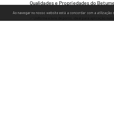
Qualidades e Propriedades do Betume
Ao navegar no nosso website está a concordar com a utilização d
✅ Fácil de trabalhar, elevada elasticidade e excelente
✅ Uniforme e livre de poros, ideal para aplicação nu
✅ Fácil de lixar, mesmo após um longo período
✅ Boa estabilidade, mesmo nas superfícies verticais
✅ Secagem rápida
✅ Excelente acabamento devido às propriedades de e
✅ Resistente aos ácidos fracos e bases, propelentes, 
Como aplicar o Betume Plásticos 507
✅ A superfície a ser reparada deve estar seca, limpa, 
✅ Retire a quantidade pretendida de betume e misture
do catalisador (exemplo)
✅ Aplique a mistura na espessura de camada pretend
✅ Limpe as ferramentas, imediatamente após a utiliza
✅ Não coloque o material misturado na embalagem d
✅ Após aprox. 20-30 minutos a superfície reparada po