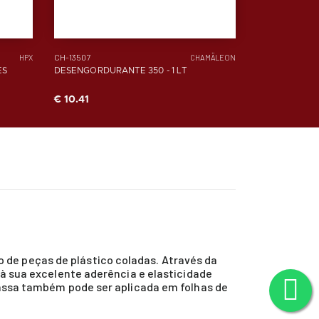
CH-13507
HPX
CHAMÄLEON
ES
DESENGORDURANTE 350 - 1 LT
€ 10.41
 de peças de plástico coladas. Através da
 à sua excelente aderência e elasticidade
 massa também pode ser aplicada em folhas de