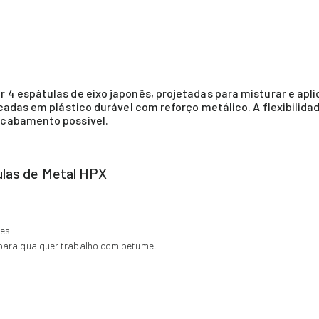
4 espátulas de eixo japonês, projetadas para misturar e apli
icadas em plástico durável com reforço metálico. A flexibili
acabamento possível.
ulas de Metal HPX
tes
para qualquer trabalho com betume.