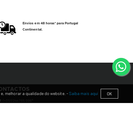
Envios em 48 horas* para Portugal
Continental.
ONTACTOS
 e, melhorar a qualidade do website. -
Saiba mais aqui
OK
f:
(+351) 244 765 096*
lm:
(+351) 912 152 410
**
amada para rede fixa nacional
hamada para rede
móvel
nacional
il:
apoiocliente@atwoo.pt