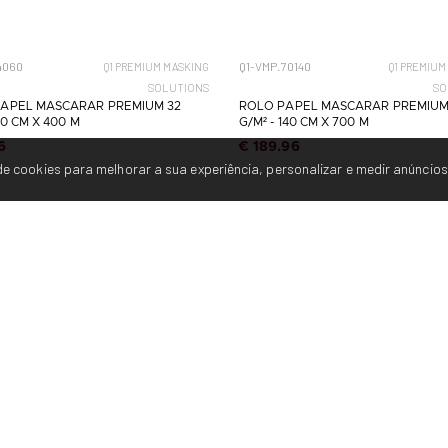
4060
Q1-VMP.70140
Q1 PREMIUM MASKING
Q1 PREMIUM
SOLUTIONS
SO
APEL MASCARAR PREMIUM 32
ROLO PAPEL MASCARAR PREMIUM
60 CM X 400 M
G/M² - 140 CM X 700 M
6
€ 189.96
e cookies para melhorar a sua experiência, personalizar e medir anúncios
C
Política de privacidade
Tel
Termos e condiçoes
Te
*Ch
Livro de Reclamações