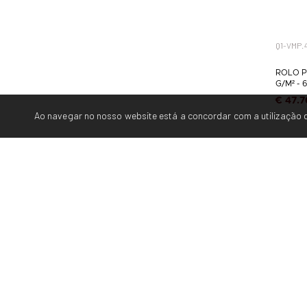
Q1-VMP.
ROLO P
G/M² - 
€ 47.7
Ao navegar no nosso website está a concordar com a utilização d
Empresa
Contactos
Loja Online