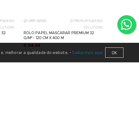
Q1-VMP.40120
 MASKING
Q1 PREMIUM MASKING
LUTIONS
SOLUTIONS
 32
ROLO PAPEL MASCARAR PREMIUM 32
G/M² - 120 CM X 400 M
€ 94.44
 e, melhorar a qualidade do website. -
Saiba mais aqui
OK
ONTACTOS
f:
(+351) 244 765 096*
lm:
(+351) 912 152 410
**
amada para rede fixa nacional