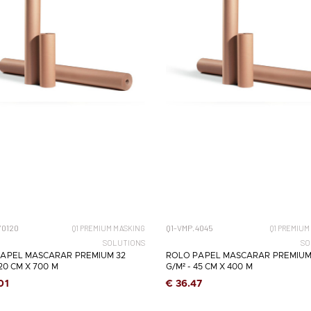
70120
Q1-VMP.4045
Q1 PREMIUM MASKING
Q1 PREMIUM
SOLUTIONS
SO
APEL MASCARAR PREMIUM 32
ROLO PAPEL MASCARAR PREMIUM
120 CM X 700 M
G/M² - 45 CM X 400 M
01
€ 36.47