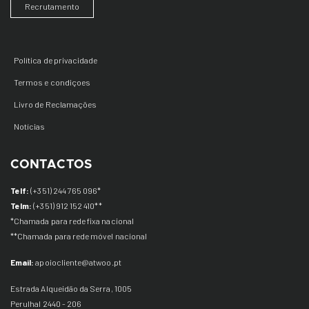
Recrutamento
Política de privacidade
Termos e condiçoes
Livro de Reclamações
Notícias
CONTACTOS
Telf:
(+351) 244 765 096*
Telm:
(+351) 912 152 410
**
*Chamada para rede fixa nacional
**Chamada para rede
móvel
nacional
Email:
apoiocliente@atwoo.pt
Estrada Alqueidão da Serra, 1005
Perulhal 2440 - 206