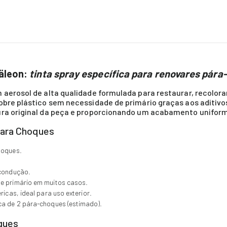
äleon:
tinta spray específica para renovares pára
 aerosol de alta qualidade formulada para restaurar, recolora
obre plástico sem necessidade de primário graças aos aditivo
ura original da peça e proporcionando um acabamento uniform
para Choques
hoques.
 condução.
de primário em muitos casos.
ricas, ideal para uso exterior.
ca de 2 pára-choques (estimado).
oques