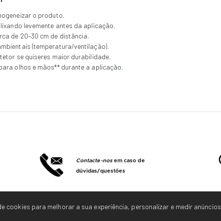
mogeneizar o produto.
lixando levemente antes da aplicação.
rca de 20–30 cm de distância.
mbientais (temperatura/ventilação).
etor se quiseres maior durabilidade.
para olhos e mãos** durante a aplicação.
Contacte-nos
em caso de
dúvidas/questões
e cookies para melhorar a sua experiência, personalizar e medir anúncios