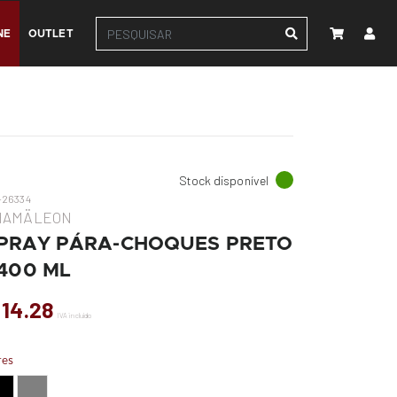
NE
OUTLET
Stock disponível
-26334
HAMÄLEON
PRAY PÁRA-CHOQUES PRETO
 400 ML
 14.28
IVA incluído
res