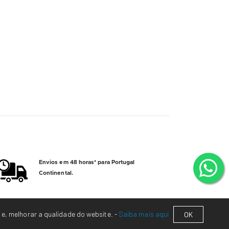
Envios em 48 horas* para Portugal
Continental.
 e, melhorar a qualidade do website. -
Saiba mais aqui
OK