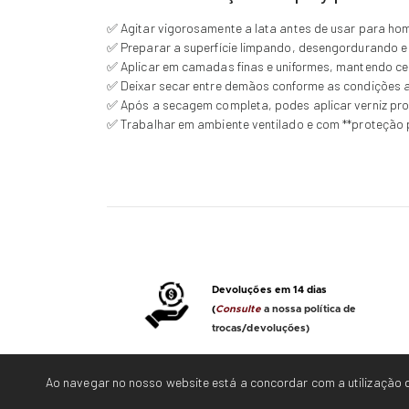
✅ Agitar vigorosamente a lata antes de usar para ho
✅ Preparar a superfície limpando, desengordurando e 
✅ Aplicar em camadas finas e uniformes, mantendo ce
✅ Deixar secar entre demãos conforme as condições a
✅ Após a secagem completa, podes aplicar verniz prot
✅ Trabalhar em ambiente ventilado e com **proteção 
Devoluções em 14 dias
(
Consulte
a nossa política de
trocas/devoluções)
Ao navegar no nosso website está a concordar com a utilização d