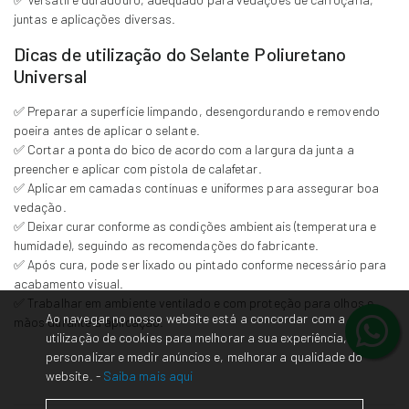
juntas e aplicações diversas.
Dicas de utilização do Selante Poliuretano
Universal
✅ Preparar a superfície limpando, desengordurando e removendo
poeira antes de aplicar o selante.
✅ Cortar a ponta do bico de acordo com a largura da junta a
preencher e aplicar com pistola de calafetar.
✅ Aplicar em camadas contínuas e uniformes para assegurar boa
vedação.
✅ Deixar curar conforme as condições ambientais (temperatura e
humidade), seguindo as recomendações do fabricante.
✅ Após cura, pode ser lixado ou pintado conforme necessário para
acabamento visual.
✅ Trabalhar em ambiente ventilado e com proteção para olhos e
Ao navegar no nosso website está a concordar com a
mãos durante a aplicação.
utilização de cookies para melhorar a sua experiência,
personalizar e medir anúncios e, melhorar a qualidade do
website. -
Saiba mais aqui