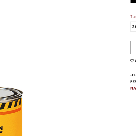
Ta
• P
RE
MA