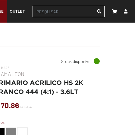
NE
OUTLET
Stock disponível
14446
HAMÄLEON
RIMARIO ACRILICO HS 2K
RANCO 444 (4:1) - 3.6LT
 70.86
IVA incluído
res