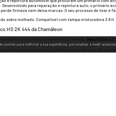
ração e repintura automóvel que procuram um primário com al
 Desenvolvido para reparação e repintura auto, o primário a
perde firmeza nem deixa marcas. O seu processo de lixar é fác
do sobre molhado. Compatível com tampa misturadora 3.6 lt.
ílico HS 2K 444 da Chamäleon
 tratadas com um promotor de aderência (por exemplo,
Wash Primer 2:1
)
e cookies para melhorar a sua experiência, personalizar e medir anúncios
(não são maiores do que uma mão) podem ser cobertas diretamente
 grão 400 para lixar a seco ou grão 600 para lixar com água. No caso d
 com água
da
a que não esteja seca e revestimentos de primário
secagem do Primário Acrílico HS 2K 444 da Chamäle
 a 20ºC
es da secagem no forno