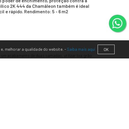
to poder de enchimento, proteção contra a
crílico 2K 444 da Chamäleon também é ideal
il e rápido. Rendimento: 5 - 6 m2
 e, melhorar a qualidade do website. -
Saiba mais aqui
OK
e um acabamento de duas camadas, utilizar lixa grão
on