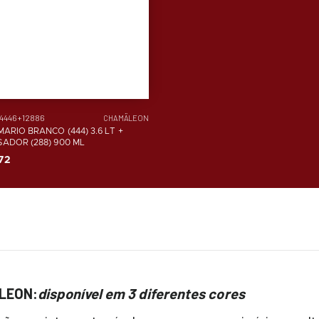
14446+12886
CHAMÄLEON
MARIO BRANCO (444) 3.6 LT +
SADOR (288) 900 ML
72
ÄLEON:
disponível em 3 diferentes cores