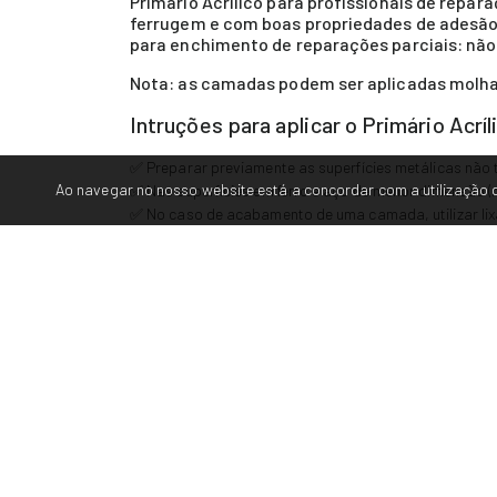
Primário Acrílico para profissionais de repa
ferrugem e com boas propriedades de adesão.
para enchimento de reparações parciais: não 
Nota: as camadas podem ser aplicadas molha
Intruções para aplicar o Primário Acr
✅ Preparar previamente as superfícies metálicas não
Ao navegar no nosso website está a concordar com a utilização d
✅ Nas superfícies em ferro e aço de menor dimensão 
✅ No caso de acabamento de uma camada, utilizar lixa
500/600 para lixar a seco e grão 800/1000 para lixar
✅ Não aplicar em superfícies termoplásticas
✅ A superfície deve estar limpa, seca e desengordura
✅ Lixar ligeiramente a superfície. Remover tinta antig
Caraterísticas técnicas e tempos de 
✅ Tempo de manuseamento: 2 H com catalisador 288
✅ Diluente: 5 - 10%
Diluente Universal
✅ Viscosidade: Pistola 30 - 55 s 4mm DIN
✅ Flash-Off: 5 - 8 min entre camadas | 10 - 15 min ant
✅ Secagem a 20ºC: Lixável - 3-5 H