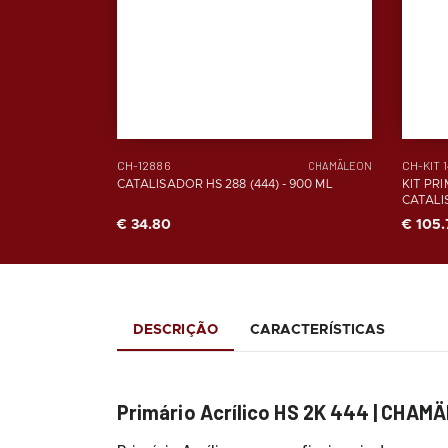
CH-12886
CH-KIT 
CHAMÄLEON
CATALISADOR HS 288 (444) - 900 ML
KIT PRI
CATALI
€ 34.80
€ 105.
DESCRIÇÃO
CARACTERÍSTICAS
Primário Acrílico HS 2K 444 | CHAM