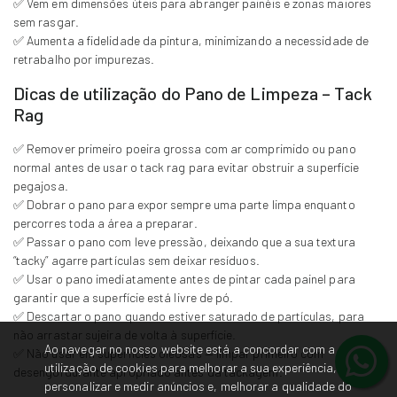
✅ Vem em dimensões úteis para abranger painéis e zonas maiores
sem rasgar.
✅ Aumenta a fidelidade da pintura, minimizando a necessidade de
retrabalho por impurezas.
Dicas de utilização do Pano de Limpeza – Tack
Rag
✅ Remover primeiro poeira grossa com ar comprimido ou pano
normal antes de usar o tack rag para evitar obstruir a superfície
pegajosa.
✅ Dobrar o pano para expor sempre uma parte limpa enquanto
percorres toda a área a preparar.
✅ Passar o pano com leve pressão, deixando que a sua textura
“tacky” agarre partículas sem deixar resíduos.
✅ Usar o pano imediatamente antes de pintar cada painel para
garantir que a superfície está livre de pó.
✅ Descartar o pano quando estiver saturado de partículas, para
não arrastar sujeira de volta à superfície.
Ao navegar no nosso website está a concordar com a
✅ Não usar em superfícies oleosas — limpar primeiro com
utilização de cookies para melhorar a sua experiência,
desengordurante apropriado antes da tackagem.
personalizar e medir anúncios e, melhorar a qualidade do