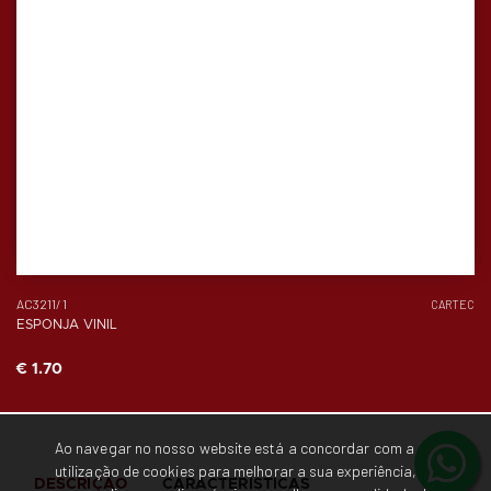
AC3211/1
CARTEC
ESPONJA VINIL
€ 1.70
Ao navegar no nosso website está a concordar com a
utilização de cookies para melhorar a sua experiência,
DESCRIÇÃO
CARACTERÍSTICAS