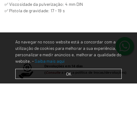
✅ Viscosidade da pulverização: 4 mm DIN
✅ Pistola de gravidade: 17 - 19 s
Ao navegar no nosso website está a concordar com a
utilização de cookies para melhorar a sua experiência,
personalizar e medir anúncios e, melhorar a qualidade do
website. -
Saiba mais aqui
Devoluções em 14 dias
(
Consulte
a nossa política de trocas/devoluções)
OK
Contacte-nos
em caso de dúvidas/questões
Envios em 48 horas* para Portugal Continental.