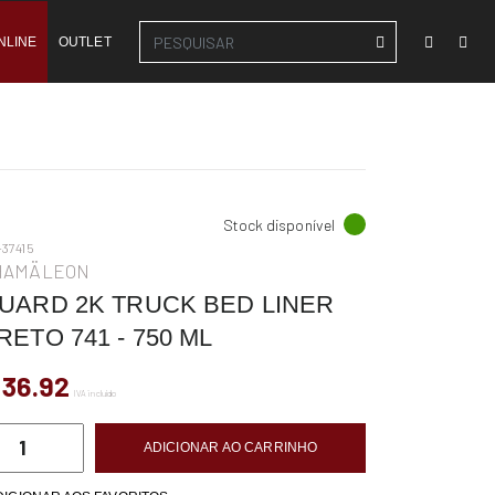
NLINE
OUTLET
Stock disponível
37415
HAMÄLEON
UARD 2K TRUCK BED LINER
RETO 741 - 750 ML
 36.92
IVA incluído
ADICIONAR AO CARRINHO