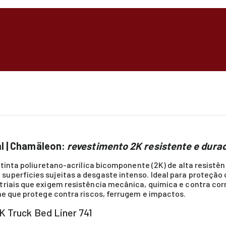
ml | Chamäleon:
revestimento 2K resistente e dura
 tinta poliuretano-acrílica bicomponente (2K) de alta resistê
perfícies sujeitas a desgaste intenso. Ideal para proteção d
triais que exigem resistência mecânica, química e contra cor
me que protege contra riscos, ferrugem e impactos.
K Truck Bed Liner 741