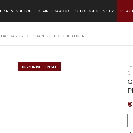
ER REVENDEDOR
REPINTURA AUTO
COLOURGUIDE MOTIP
LOJA O
 DA CHASSIS
GUARD 2K TRUCK BED LINER
DISPONÍVEL EM KIT
CH-
C
G
P
€