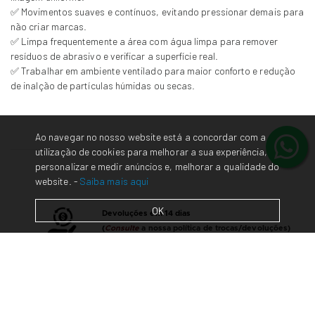
✅ Movimentos suaves e contínuos, evitando pressionar demais para
não criar marcas.
✅ Limpa frequentemente a área com água limpa para remover
resíduos de abrasivo e verificar a superfície real.
✅ Trabalhar em ambiente ventilado para maior conforto e redução
de inalção de partículas húmidas ou secas.
Ao navegar no nosso website está a concordar com a
utilização de cookies para melhorar a sua experiência,
personalizar e medir anúncios e, melhorar a qualidade do
website. -
Saiba mais aqui
OK
Devoluções em 14 dias
(
Consulte
a nossa política de trocas/devoluções)
Contacte-nos
em caso de dúvidas/questões