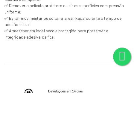
✅ Remover a película protetora e unir as superfícies com pressão
uniforme.
✅ Evitar movimentar ou soltar a área fixada durante o tempo de
adesão inicial.
✅ Armazenar em local seco e protegido para preservar a
integridade adesiva da fita.
Devoluções em 14 dias
(
Consulte
a nossa política de trocas/devoluções)
Contacte-nos
em caso de dúvidas/questões