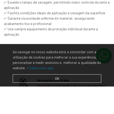
✅ Excede o tempo de secagem, permitindo maior controle durante a
aplicação
✅ Facilita condições ideais de aplicação e secagem da superfície
✅ Garante viscosidade uniforme do material, assegurando
acabamento liso e profissional
✅ Use sempre equipamento de proteção individual durante a
aplicação
Ao navegar no nosso website está a concordar com a
utilização de cookies para melhorar a sua experiência,
personalizar e medir anúncios e, melhorar a qualidade do
website. -
Saiba mais aqui
OK
Devoluções em 14 dias
(
Consulte
a nossa política de trocas/devoluções)
Contacte-nos
em caso de dúvidas/questões