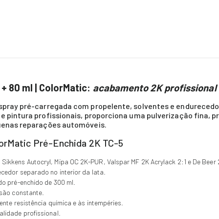
+ 80 ml | ColorMatic:
acabamento 2K profissional 
 spray pré-carregada com propelente, solventes e endurecedor
de pintura profissionais, proporciona uma pulverização fina
quenas reparações automóveis.
lorMatic Pré-Enchida 2K TC-5
ikkens Autocryl, Mipa OC 2K-PUR, Valspar MF 2K Acrylack 2:1 e De Beer 
cedor separado no interior da lata.
do pré-enchido de 300 ml.
ssão constante.
nte resistência química e às intempéries.
lidade profissional.