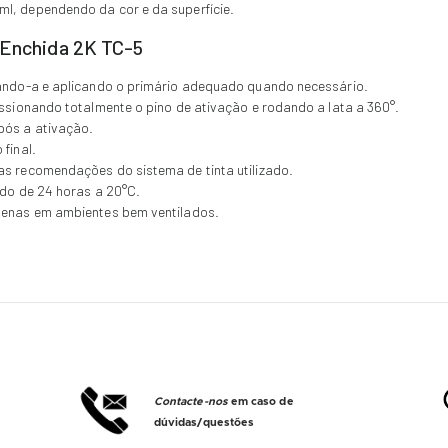
l, dependendo da cor e da superfície.
é-Enchida 2K TC-5
xando-a e aplicando o primário adequado quando necessário.
essionando totalmente o pino de ativação e rodando a lata a 360°.
pós a ativação.
final.
as recomendações do sistema de tinta utilizado.
ado de 24 horas a 20°C.
apenas em ambientes bem ventilados.
Contacte-nos
em caso de
dúvidas/questões