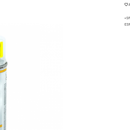
• 
ES