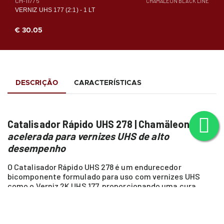
CH-11775
CHAMÄLEON BLACK LINE
VERNIZ UHS 177 (2:1) - 1 LT
€ 30.05
DESCRIÇÃO
CARACTERÍSTICAS
Catalisador Rápido UHS 278 | Chamäleon:
cura
acelerada para vernizes UHS de alto
desempenho
O Catalisador Rápido UHS 278 é um endurecedor
bicomponente formulado para uso com vernizes UHS
como o Verniz 2K UHS 177, proporcionando uma cura
rápida e acabamento resistente que facilita o trabalho
em repintura automóvel profissional. Este catalisador
ajuda a alcançar uma camada final com brilho estável e
proteção contra micro-arranhões e agentes químicos,