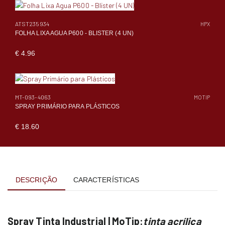
ATST235934
HPX
FOLHA LIXA AGUA P600 - BLISTER (4 UN)
€ 4.96
MT-093-4063
MOTIP
SPRAY PRIMÁRIO PARA PLÁSTICOS
€ 18.60
DESCRIÇÃO
CARACTERÍSTICAS
Spray Tinta Industrial | MoTip:
tinta acrílica