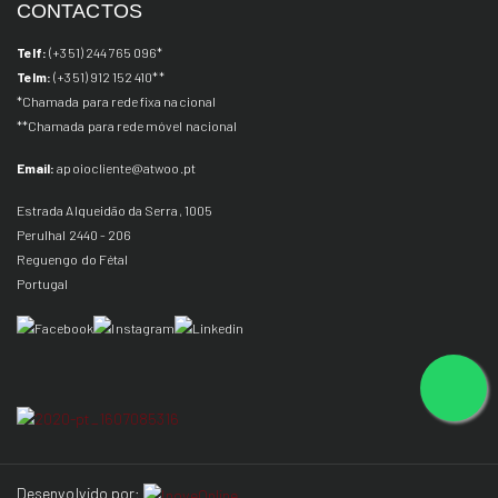
CONTACTOS
Telf:
(+351) 244 765 096*
Telm:
(+351) 912 152 410
**
*Chamada para rede fixa nacional
**Chamada para rede
móvel
nacional
Email:
apoiocliente@atwoo.pt
Estrada Alqueidão da Serra, 1005
Perulhal 2440 - 206
Reguengo do Fétal
Portugal
Desenvolvido por: