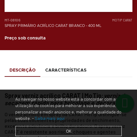
MT-08106
MOTIP CARAT
SPRAY PRIMÁRIO ACRÍLICO CARAT BRANCO - 400 ML
Preço sob consulta
DESCRIÇÃO
CARACTERÍSTICAS
Spray verniz acrílico CARAT | MoTip:
verniz de
Ao navegar no nosso website está a concordar com a
secagem rápida para bricolage e decoração
utilização de cookies para melhorar a sua experiência,
personalizar e medir anúncios e, melhorar a qualidade do
O verniz acrílico em spray da CARAT MoTip distingue-se
website. -
Saiba mais aqui
pelas suas excelentes propriedades de enchimento,
excelente aderência e brilho duradouro. O spray verniz
OK
CARAT é resistente aos riscos, choques e agentes