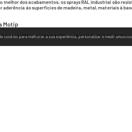
o melhor dos acabamentos, os sprays RAL industrial são resis
r aderência às superfícies de madeira, metal, materiais à base
da Motip
 que a superfície encontra-se limpa, seca e livre de gordura. Remo
e cookies para melhorar a sua experiência, personalizar e medir anúncios
 entre os 15 e 25 ºC. Antes de aplicar, agitar bem o spray durante 2 minu
da deve ser de 25 a 30 cm. Pulverizar em camadas finas
o spray. Após a aplicação limpar a válvula (inverter o spray e carregar n
midade no ar e da espessura da tinta aplicada.
 industrial da Motip
or e da superfície