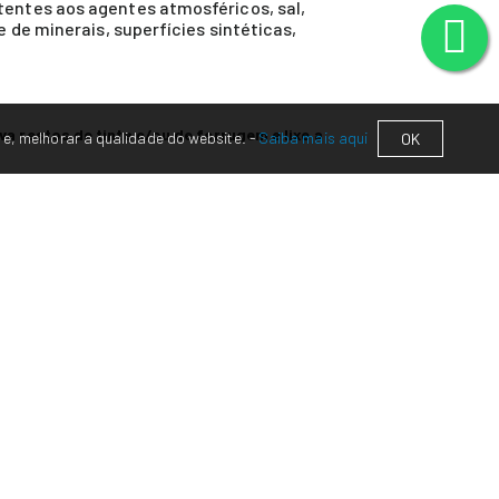
tentes aos agentes atmosféricos, sal,
 de minerais, superfícies sintéticas,
va restos de tinta e/ou de ferrugem e lixe a
 e, melhorar a qualidade do website. -
Saiba mais aqui
OK
tos. Aplicar sobre uma mostra para testar a
a válvula durante +/- 5 segundos)