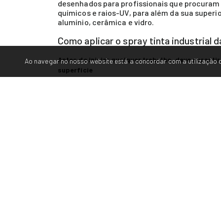
desenhados para profissionais que procuram 
químicos e raios-UV, para além da sua superio
alumínio, cerâmica e vidro.
Como aplicar o spray tinta industrial 
Antes de iniciar qualquer trabalho, deve garantir
Ao navegar no nosso website está a concordar com a utilização d
superfície
✅ A temperatura mais adequada para utilizar o spray é
compatibilidade do spray.
✅ A distância entre a spray e a superfície a ser trata
✅ Antes de aplicar a próxima camada agitar novamente 
✅ A secagem depende da temperatura ambiente, da hu
Caraterísticas técnicas do spray tinta
✅ Rendimento: 1.25 - 1.75m2, aprox., dependendo da c
✅ Secagem ao pó: 5 a 10 min
✅ Secagem ao tato: 10 a 20 min
✅ Secagem completa após 2H
✅ Temperatura de resistência: 110ºC