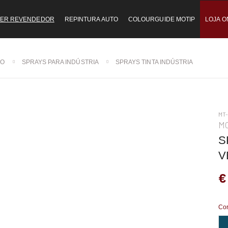
ER REVENDEDOR
REPINTURA AUTO
COLOURGUIDE MOTIP
LOJA O
TO
SPRAYS PARA INDÚSTRIA
SPRAYS TINTA INDÚSTRIA
MT
M
S
V
€
Co