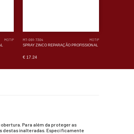
MT-091-7304
MT-185-0185
MOTIP
MOTIP
AL
SPRAY ZINCO REPARAÇÃO PROFISSIONAL
DESENGORDUR
€ 17.24
€ 9.11
cobertura. Para além da proteger as
as destas inalteradas. Especificamente