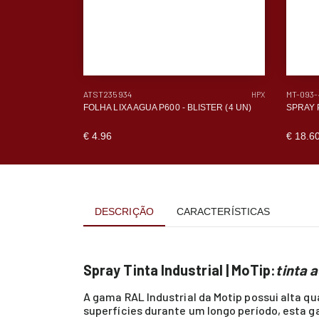
ATST235934
MT-093-
MOTIP
HPX
 200 ML
FOLHA LIXA AGUA P600 - BLISTER (4 UN)
SPRAY 
€ 4.96
€ 18.6
DESCRIÇÃO
CARACTERÍSTICAS
Spray Tinta Industrial | MoTip:
tinta 
A gama RAL Industrial da Motip possui alta qu
superfícies durante um longo período, esta g