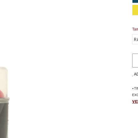
Ta
A
• T
EX
VE