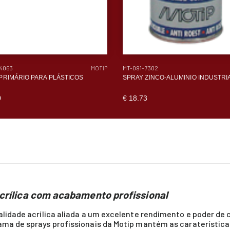
4063
MT-091-7302
MOTIP
PRIMÁRIO PARA PLÁSTICOS
SPRAY ZINCO-ALUMINIO INDUSTRI
0
€ 18.73
acrílica com acabamento profissional
alidade acrílica aliada a um excelente rendimento e poder de 
ama de sprays profissionais da Motip mantém as caraterístic