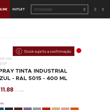
LINE
OUTLET
Stock sujeito a confirmação
125-7012
OTIP
PRAY TINTA INDUSTRIAL
ZUL - RAL 5015 - 400 ML
 11.88
IVA incluído
res