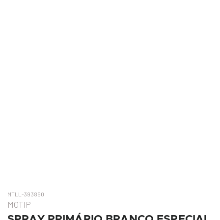
MTLL-393860
MOTIP
SPRAY PRIMÁRIO BRANCO ESPECIAL