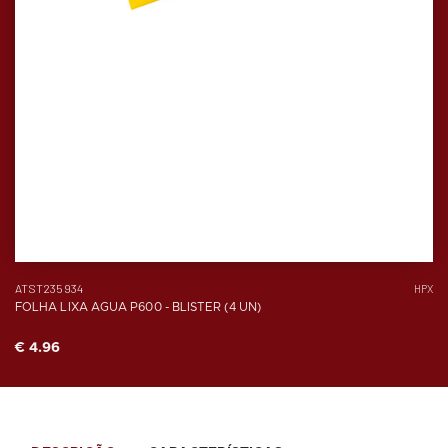
ATST235934
HPX
FOLHA LIXA AGUA P600 - BLISTER (4 UN)
€ 4.96