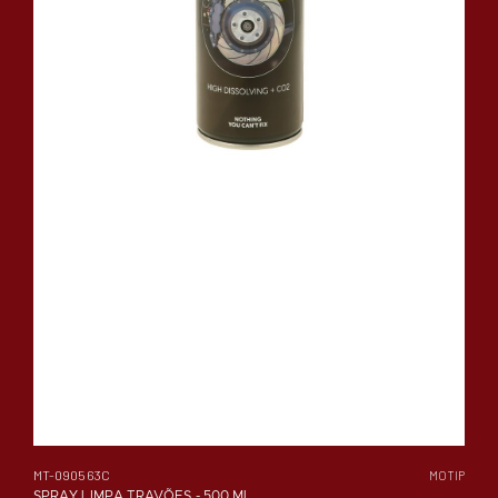
MT-090563C
MOTIP
SPRAY LIMPA TRAVÕES - 500 ML