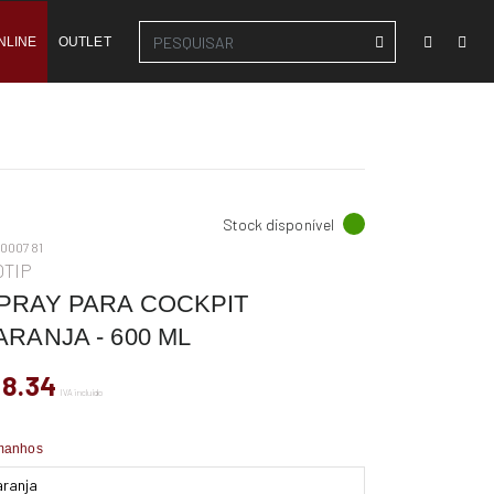
NLINE
OUTLET
Stock disponível
-000781
OTIP
PRAY PARA COCKPIT
ARANJA - 600 ML
 8.34
IVA incluído
manhos