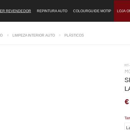
ER REVENDEDOR
REPINTURA AUTO
COLOURGUIDE MOTIP
LOJA O
TO
LIMPEZA INTERIOR AUTO
PLÁSTICOS
MT
M
S
L
€
Ta