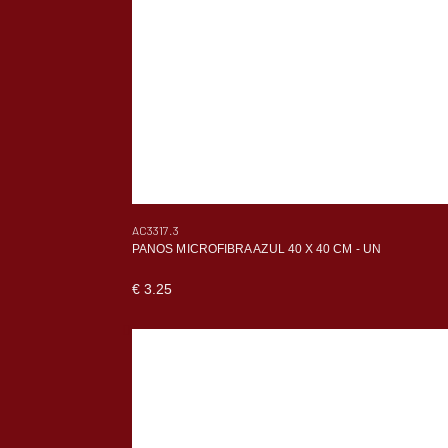
AC3317.3
PANOS MICROFIBRA AZUL 40 X 40 CM - UN
€ 3.25