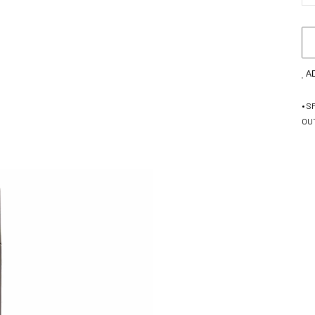
A
• S
OU