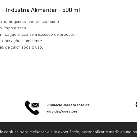
 – Indústria Alimentar – 500 ml
r a homogeneização do conteúdo.
o limpo e seco.
rificação eficaz sem excesso de produto.
e operação e ambiente.
es de calor após o uso.
Contacte-nos
em caso de
dúvidas/questões
e cookies para melhorar a sua experiência, personalizar e medir anúncios