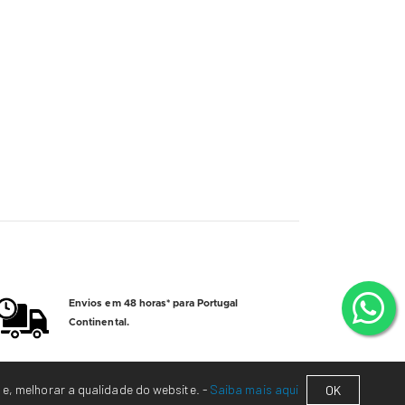
Envios em 48 horas* para Portugal
Continental.
 e, melhorar a qualidade do website. -
Saiba mais aqui
OK