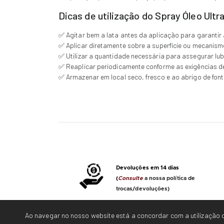
Dicas de utilização do Spray Óleo Ultra
✅ Agitar bem a lata antes da aplicação para garanti
✅ Aplicar diretamente sobre a superfície ou mecanism
✅ Utilizar a quantidade necessária para assegurar lub
✅ Reaplicar periodicamente conforme as exigências d
✅ Armazenar em local seco, fresco e ao abrigo de font
Devoluções em 14 dias
(
Consulte
a nossa política de
trocas/devoluções)
Ao navegar no nosso website está a concordar com a utilização d