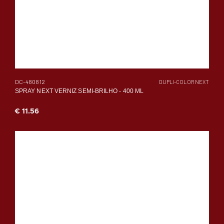
DC-480812
DUPLI-COLOR NEXT
SPRAY NEXT VERNIZ SEMI-BRILHO - 400 ML
€ 11.56