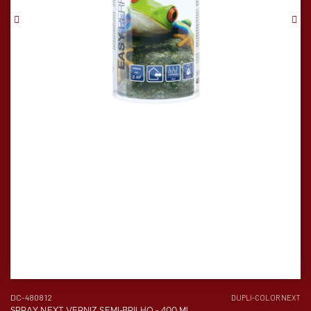
DC-480812
DUPLI-COLOR NEXT
SPRAY NEXT VERNIZ SEMI-BRILHO - 400 ML