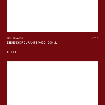
MT-185-0185
MOTIP
DESENGORDURANTE M600 - 200 ML
€ 9.11