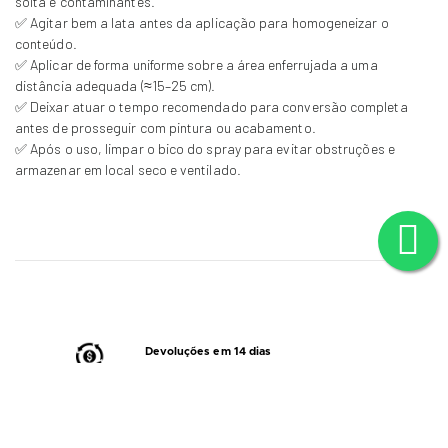
solta e contaminantes.
✅ Agitar bem a lata antes da aplicação para homogeneizar o
conteúdo.
✅ Aplicar de forma uniforme sobre a área enferrujada a uma
distância adequada (≈15–25 cm).
✅ Deixar atuar o tempo recomendado para conversão completa
antes de prosseguir com pintura ou acabamento.
✅ Após o uso, limpar o bico do spray para evitar obstruções e
armazenar em local seco e ventilado.
Devoluções em 14 dias
(
Consulte
a nossa política de trocas/devoluções)
Contacte-nos
em caso de dúvidas/questões