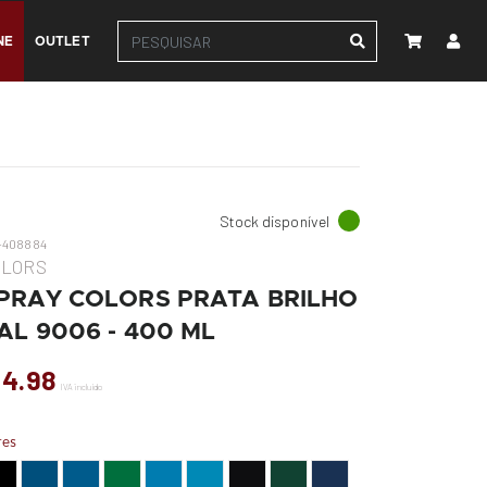
NE
OUTLET
Stock disponível
-408884
OLORS
PRAY COLORS PRATA BRILHO
AL 9006 - 400 ML
 4.98
IVA incluído
res