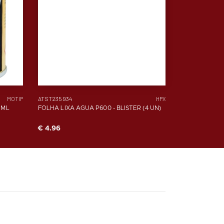
ATST235934
MOTIP
HPX
 ML
FOLHA LIXA AGUA P600 - BLISTER (4 UN)
€ 4.96