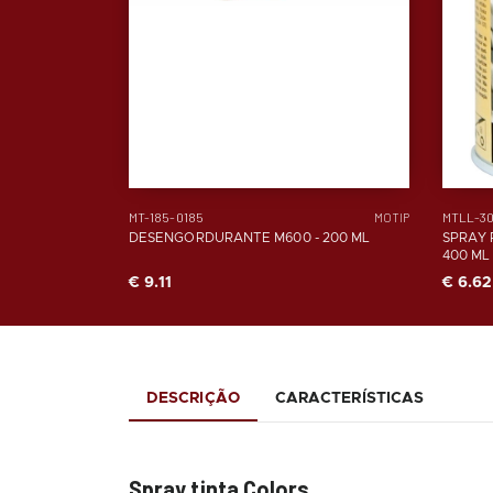
MT-185-0185
MTLL-3
MOTIP
DESENGORDURANTE M600 - 200 ML
SPRAY 
400 ML
€ 9.11
€ 6.62
DESCRIÇÃO
CARACTERÍSTICAS
Spray tinta Colors