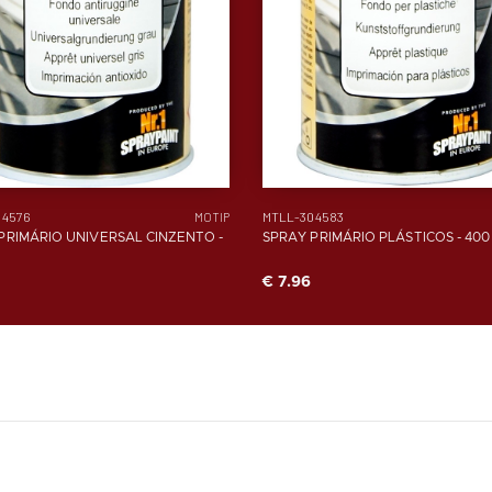
04576
MTLL-304583
MOTIP
PRIMÁRIO UNIVERSAL CINZENTO -
SPRAY PRIMÁRIO PLÁSTICOS - 400
€ 7.96