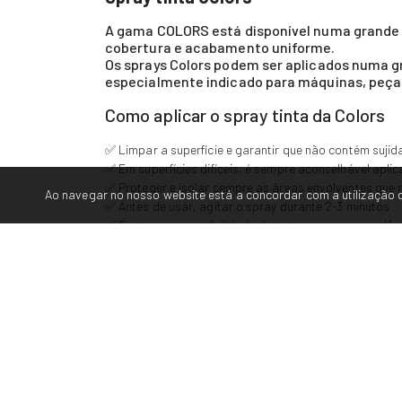
A gama COLORS está disponível numa grande d
cobertura e acabamento uniforme.
Os sprays Colors podem ser aplicados numa gr
especialmente indicado para máquinas, peças
Como aplicar o spray tinta da Colors
✅ Limpar a superfície e garantir que não contém sujid
✅ Em superfícies difíceis, é sempre aconselhável apli
✅ Proteger e isolar sempre as áreas envolventes que 
Ao navegar no nosso website está a concordar com a utilização d
✅ Antes de usar, agitar o spray durante 2-3 minutos
✅ Testar a compatibilidade da tinta e a correspondên
✅ Pulverizar a uma distância de 25 cm, aproximadam
✅ Aplicar em várias camadas finas e agitar novament
✅ Após a utilização, limpar a válvula: deve inverter 
✅ O tempo de secagem depende da temperatura ambie
✅ Não aplicar sobre tintas sintéticas
Caraterísticas técnicas dos sprays Co
✅ Grau de brilho - Brilho: 80 unidades de brilho | Mate: