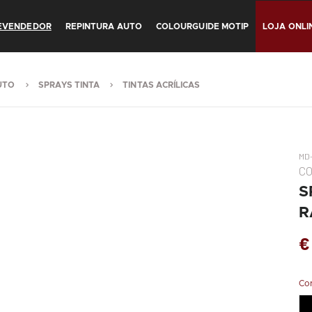
REVENDEDOR
REPINTURA AUTO
COLOURGUIDE MOTIP
LOJA ONLI
UTO
SPRAYS TINTA
TINTAS ACRÍLICAS
MD
C
S
R
€
Co