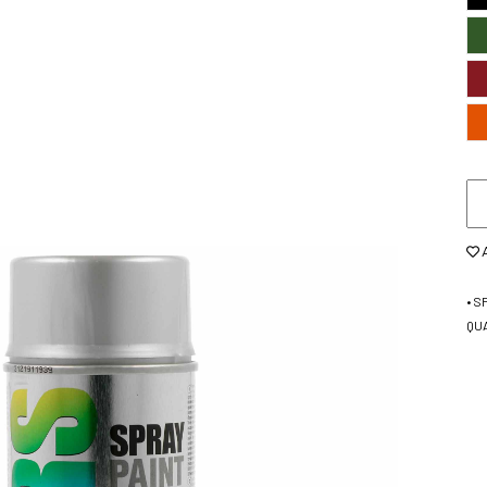
• S
QU