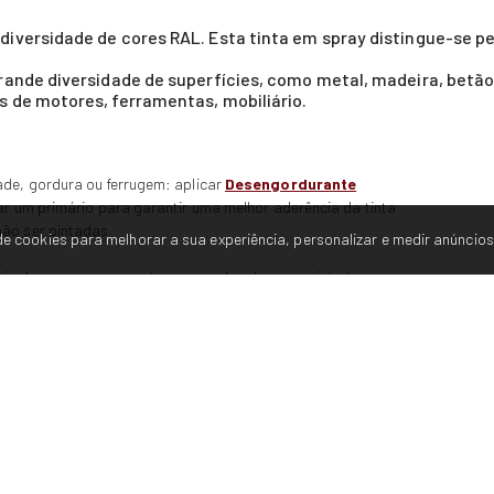
iversidade de cores RAL. Esta tinta em spray distingue-se pe
ande diversidade de superfícies, como metal, madeira, betão,
 de motores, ferramentas, mobiliário.
ade, gordura ou ferrugem: aplicar
Desengordurante
car um primário para garantir uma melhor aderência da tinta
não ser pintadas
e cookies para melhorar a sua experiência, personalizar e medir anúncios
cia da cor, numa amostra ou num local menos visível
ente
e o spray, entre cada camada
o spray e pressionar o bico durante aproximadamente 5 segundos
nte, da humidade do ar e da espessura da camada aplicada
lors
 5 -10 unidades de brilho