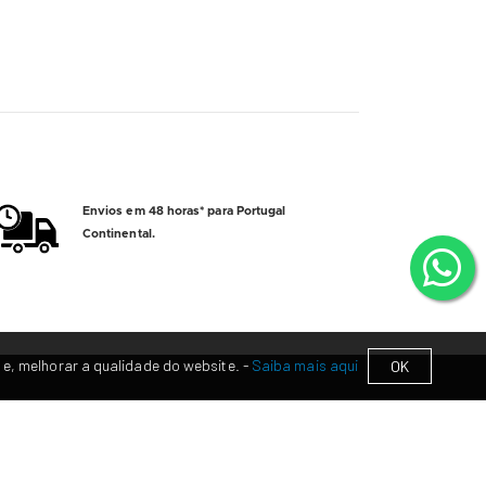
Envios em 48 horas* para Portugal
Continental.
 e, melhorar a qualidade do website. -
Saiba mais aqui
OK
ONTACTOS