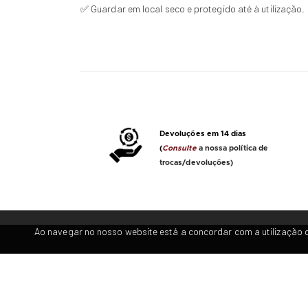
✅ Guardar em local seco e protegido até à utilização.
Devoluções em 14 dias
(
Consulte
a nossa política de
trocas/devoluções)
Ao navegar no nosso website está a concordar com a utilização d
Empresa