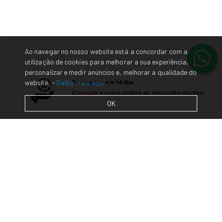
Ao navegar no nosso website está a concordar com a
utilização de cookies para melhorar a sua experiência,
personalizar e medir anúncios e, melhorar a qualidade do
website. -
Saiba mais aqui
Devoluções em 14 dias
(
Consulte
a nossa política de trocas/devoluções)
OK
Contacte-nos
em caso de dúvidas/questões
Envios em 48 horas* para Portugal Continental.