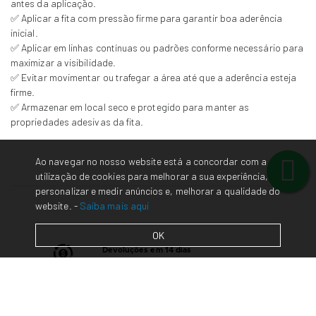
antes da aplicação.
✅ Aplicar a fita com pressão firme para garantir boa aderência
inicial.
✅ Aplicar em linhas contínuas ou padrões conforme necessário para
maximizar a visibilidade.
✅ Evitar movimentar ou trafegar a área até que a aderência esteja
firme.
✅ Armazenar em local seco e protegido para manter as
propriedades adesivas da fita.
Ao navegar no nosso website está a concordar com a
utilização de cookies para melhorar a sua experiência,
personalizar e medir anúncios e, melhorar a qualidade do
website. -
Saiba mais aqui
OK
Devoluções em 14 dias
(
Consulte
a nossa política de trocas/devoluções)
Contacte-nos
em caso de dúvidas/questões