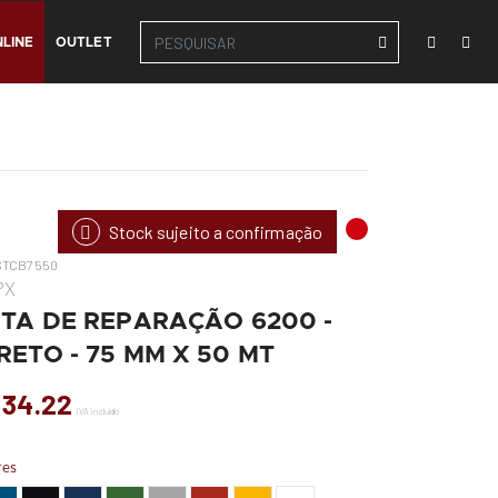
LINE
OUTLET
Stock sujeito a confirmação
STCB7550
PX
ITA DE REPARAÇÃO 6200 -
RETO - 75 MM X 50 MT
 34.22
IVA incluído
res