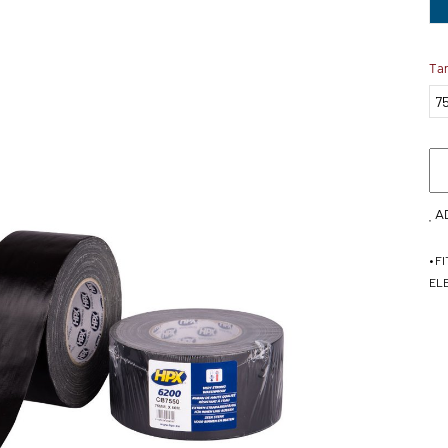
Ta
A
• F
EL