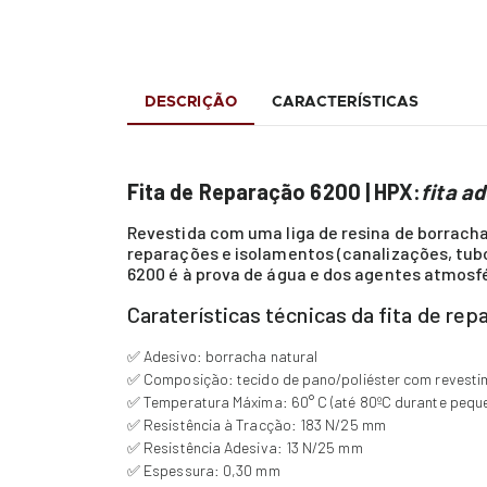
DESCRIÇÃO
CARACTERÍSTICAS
Fita de Reparação 6200 | HPX:
fita a
Revestida com uma liga de resina de borracha
reparações e isolamentos (canalizações, tubos
6200 é à prova de água e dos agentes atmosf
Caraterísticas técnicas da fita de re
✅ Adesivo: borracha natural
✅ Composição: tecido de pano/poliéster com revestim
✅ Temperatura Máxima: 60° C (até 80ºC durante pequ
✅ Resistência à Tracção: 183 N/25 mm
✅ Resistência Adesiva: 13 N/25 mm
✅ Espessura: 0,30 mm