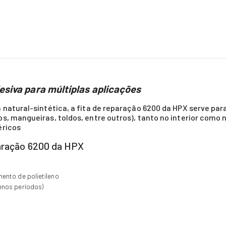
desiva para múltiplas aplicações
 natural-sintética, a fita de reparação 6200 da HPX serve pa
, mangueiras, toldos, entre outros), tanto no interior como no 
éricos
paração 6200 da HPX
ento de polietileno
enos períodos)