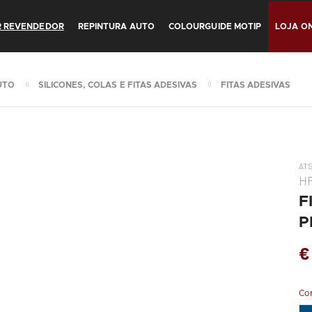
R REVENDEDOR
REPINTURA AUTO
COLOURGUIDE MOTIP
LOJA ON
UTO
SILICONES, COLAS E FITAS ADESIVAS
FITAS ADESIVAS
AT
H
F
P
€
Co