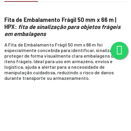
Fita de Embalamento Frágil 50 mm x 66 m |
HPX:
fita de sinalização para objetos frágeis
em embalagens
A Fita de Embalamento Frágil 50 mm x 66 m foi
especialmente concebida para identificar, sinalizar e
proteger de forma visualmente clara embalagens de
itens frágeis. Ideal para uso em armazéns, envios e
logística, ajuda a alertar para a necessidade de
manipulação cuidadosa, reduzindo o risco de danos
durante transporte ou armazenamento.
Qualidades e propriedades da Fita de
Embalamento Frágil – 50 mm x 66 m
✅ Fita adesiva de embalar com identificação “Frágil” para
sinalização clara.
✅ Largura de 50 mm e comprimento de 66 m para aplicações
extensas em embalagens.