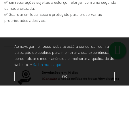
✅ Em reparações sujeitas a esforço, reforçar com uma segunda
camada cruzada.
✅ Guardar em local seco e protegido para preservar as
propriedades adesivas.
Ao navegar no nosso website está a concordar com a
utilização de cookies para melhorar a sua experiência,
personalizar e medir anúncios e, melhorar a qualidade do
website. -
Saiba mais aqui
Devoluções em 14 dias
OK
(
Consulte
a nossa política de trocas/devoluções)
Contacte-nos
em caso de dúvidas/questões
Envios em 48 horas* para Portugal Continental.