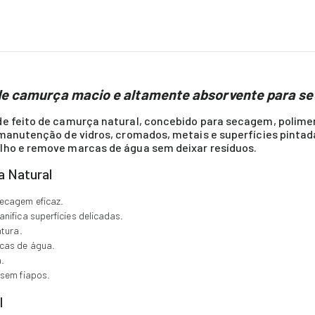
de camurça macio e altamente absorvente para s
de feito de camurça natural, concebido para secagem, polime
 manutenção de vidros, cromados, metais e superfícies pintad
lho e remove marcas de água sem deixar resíduos.
a Natural
ecagem eficaz.
nifica superfícies delicadas.
ntura.
cas de água.
a.
 sem fiapos.
l