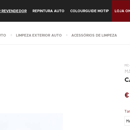
R REVENDEDOR
REPINTURA AUTO
COLOURGUIDE MOTIP
LOJA ON
UTO
LIMPEZA EXTERIOR AUTO
ACESSÓRIOS DE LIMPEZA
MC
MA
C
€
Ta