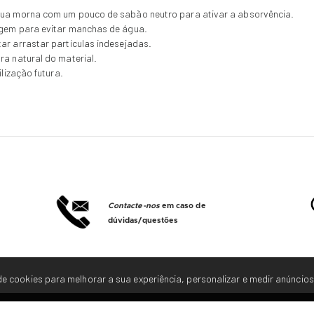
água morna com um pouco de sabão neutro para ativar a absorvência.
agem para evitar manchas de água.
ar arrastar partículas indesejadas.
ra natural do material.
ilização futura.
Contacte-nos
em caso de
dúvidas/questões
e cookies para melhorar a sua experiência, personalizar e medir anúncios