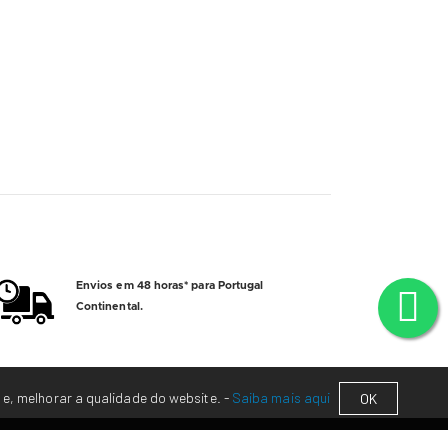
Envios em 48 horas* para Portugal
Continental.
 e, melhorar a qualidade do website. -
Saiba mais aqui
OK