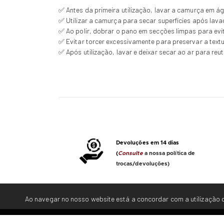
✅ Antes da primeira utilização, lavar a camurça em 
✅ Utilizar a camurça para secar superfícies após lav
✅ Ao polir, dobrar o pano em secções limpas para evit
✅ Evitar torcer excessivamente para preservar a textu
✅ Após utilização, lavar e deixar secar ao ar para reut
Devoluções em 14 dias
(
Consulte
a nossa política de
trocas/devoluções)
Ao navegar no nosso website está a concordar com a utilização d