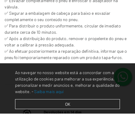
✅ Esvaziar completamente o pneu e enroscar o adaptador na
válvula.
✅ Segurar a embalagem de cabeça para baixo e esvaziar
completamente o seu conteúdo no pneu.
✅ Para distribuir o produto uniformemente, circular de imediato
durante cerca de 10 minutos.
✅ Após a distribuição do produto, remover o propelente do pneu e
voltar a calibrar à pressão adequada.
✅ Ao efetuar posteriormente a reparação definitiva, informar que o
pneu foi temporariamente reparado com um produto tapa-furos.
Ao navegar no nosso website está a concordar com a
utilização de cookies para melhorar a sua experiência,
personalizar e medir anúncios e, melhorar a qualidade do
website. -
Saiba mais aqui
OK
Devoluções em 14 dias
(
Consulte
a nossa política de trocas/devoluções)