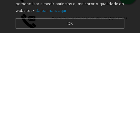
personalizar e medir anúncios e, melhorar a qualidade do
website. -
Saiba mais aqui
Contacte-nos
em caso de dúvidas/questões
OK
Envios em 48 horas* para Portugal Continental.
Empresa
Contactos
Loja Online
Seja nosso distribuidor
Repintura Auto