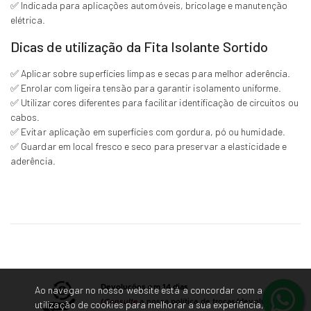
✅ Indicada para aplicações automóveis, bricolage e manutenção
elétrica.
Dicas de utilização da Fita Isolante Sortido
✅ Aplicar sobre superfícies limpas e secas para melhor aderência.
✅ Enrolar com ligeira tensão para garantir isolamento uniforme.
✅ Utilizar cores diferentes para facilitar identificação de circuitos ou
cabos.
✅ Evitar aplicação em superfícies com gordura, pó ou humidade.
✅ Guardar em local fresco e seco para preservar a elasticidade e
aderência.
Devoluções em 14 dias
Ao navegar no nosso website está a concordar com a
(
Consulte
a nossa política de trocas/devoluções)
utilização de cookies para melhorar a sua experiência,